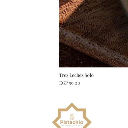
Tres Leches Solo
Price
EGP 99.00