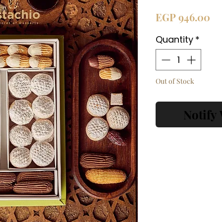
Pr
EGP 946.00
Quantity
*
Out of Stock
Notify