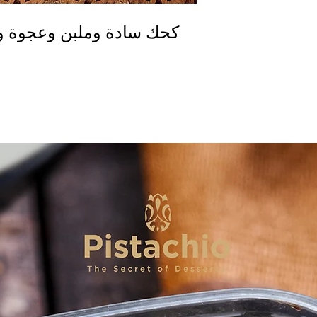
كحك سادة وملبن وعجوة و