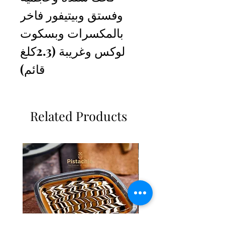
وفستق وبيتيفور فاخر
بالمكسرات وبسكوت
لوكس وغريبة (2.3كلغ
قائم)
Related Products