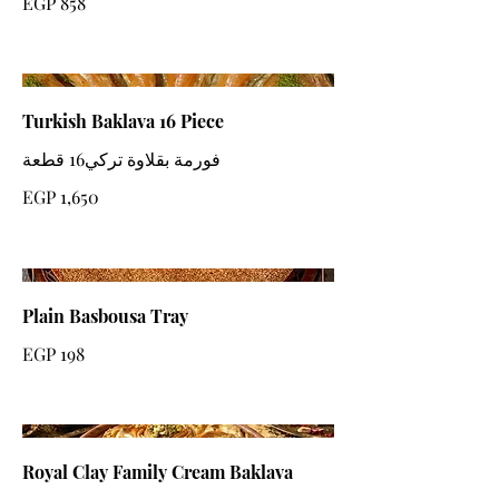
EGP 858
Turkish Baklava 16 Piece
EGP 1,650
Plain Basbousa Tray
EGP 198
Royal Clay Family Cream Baklava